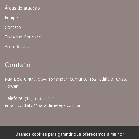
Áreas de atuação
Equipe
Contato
Trabalhe Conosco
Área Restrita
Contato
Rua Bela Cintra, 904, 15º andar, conjunto 152, Edifício “Cristal
Tower”
Telefone:
(11) 3030-6151
email:
contato@baraldimelega.com.br
Usamos cookies para garantir que oferecemos a melhor